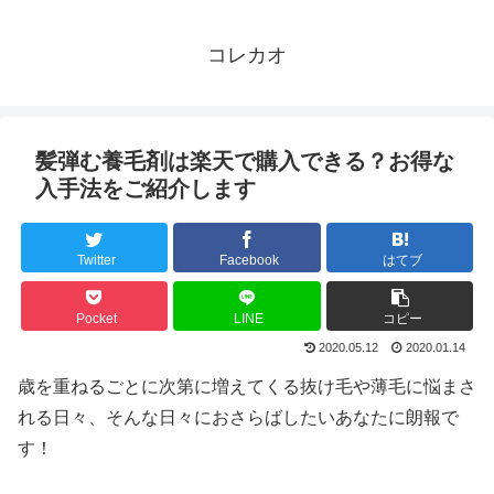
コレカオ
髪弾む養毛剤は楽天で購入できる？お得な
入手法をご紹介します
Twitter
Facebook
はてブ
Pocket
LINE
コピー
2020.05.12
2020.01.14
歳を重ねるごとに次第に増えてくる抜け毛や薄毛に悩まさ
れる日々、そんな日々におさらばしたいあなたに朗報で
す！