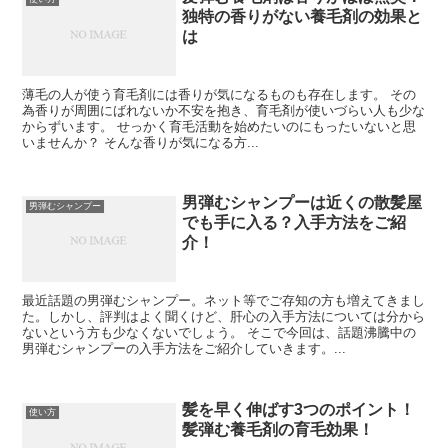
独特の香りがない養毛剤の効果と
は
薄毛の人が使う育毛剤には香りが気になるものも存在します。 その
為香りが周囲にばれないか不安を抱き、育毛剤が使いづらい人も少な
からずいます。 せっかく育毛活動を始めたいのにもったいないと思
いませんか？ そんな香りが気になる方...
男弾むシャンプーは近くの散髪屋
男弾むシャンプー
でも手に入る？入手方法をご紹
介！
最近話題の男弾むシャンプー。ネット等でご存知の方も増えてきまし
た。しかし、評判はよく聞くけど、肝心の入手方法については分から
ないという方も少なくないでしょう。 そこで今回は、話題沸騰中の
男弾むシャンプーの入手方法をご紹介していきます。...
髪を早く伸ばす3つのポイント！
使い方
髪弾む養毛剤の育毛効果！