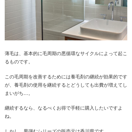
薄毛は、基本的に毛周期の悪循環なサイクルによって起こ
るものです。
この毛周期を
改善するためには
養毛剤の
継続が効果的です
が、養毛剤の
使用を
継続するとどうしても出費が増えてし
まいがち
…
。
継続するなら、なるべくお得で手軽に購入したいですよ
ね。
しかし、男弾むシリーズの販売元は香川県です。