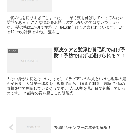
「髪の毛を切りすぎてしまった」 「早く髪を伸ばしてやってみたい
髪型がある」 こんな悩みをお持ちの方も多いのではないでしょう
か。 髪の毛は1か月で平均して約1cm伸びると言われています。 1年
で12cmの計算ですね。 髪をこ...
頭皮ケアと髪弾む養毛剤ではげ予
使い方
防！予防ではげは避けられる？！
人は中身が大切とはいいますが、メラビアンの法則という心理学の定
則があり、人は第一印象を、視覚で55％、聴覚で38％、言語で7％の
情報を得て判断しているそうです。 人は6割を見た目で判断している
のです。 本能寺の変を起こした明智光...
男弾むシャンプーの成分を解析！