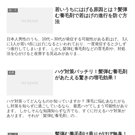
若いうちにはげる原因とは？髪弾
使い方
む養毛剤で若はげの進行を防ぐ方
法
日本人男性のうち、10代～30代が発症する可能性がある若はげ。 3人
に1人が若い頃にはげになるといわれており、一度発症すると少しず
つ進行してしまいます。 しかし髪弾む養毛剤などの育毛剤や、対処
法を心がけると改善する見込みがありま...
ハゲ対策バッチリ！髪弾む養毛剤
効果
があたえる驚きの増毛効果！
ハゲ対策ってどんなものか知っていますか？ 薄毛に悩むあなたがも
し対策を知らずに過ごしているなら、最悪ハゲてしまう可能性があり
ます。 しかしそんな知識知らずな方でも、すぐに行えるハゲ対策が
あります。 それが「髪弾む養毛剤」の...
髪弾む養毛剤は香りがほぼ無臭！
使い方