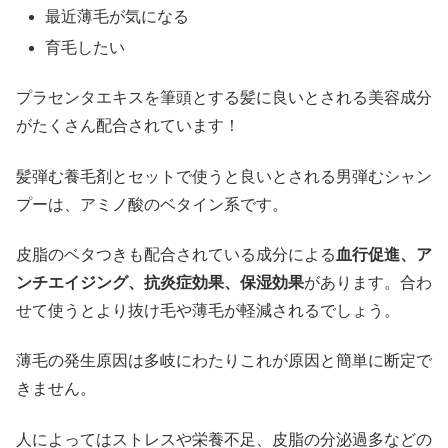
最近薄毛が気になる
育毛したい
プラセンタエキスを筆頭とする髪に良い
とされる
美容成分
が
たくさん
配合されています！
髪弾む養毛剤とセットで使うと良いとされる男弾むシャン
プーは、
アミノ酸のベタイン系です
。
皮脂のベタつきも配合されている成分による
血行促進、ア
ンチエイジング、抗炎症効果、保湿効果
があ
ります。合わ
せて使うとより抜け毛や薄毛が
軽減されるでしょう。
薄毛の発生原因は多岐にわたりこれが原因と簡単に断定で
きません。
人によってはストレスや栄養不足、皮脂の分泌過多などの