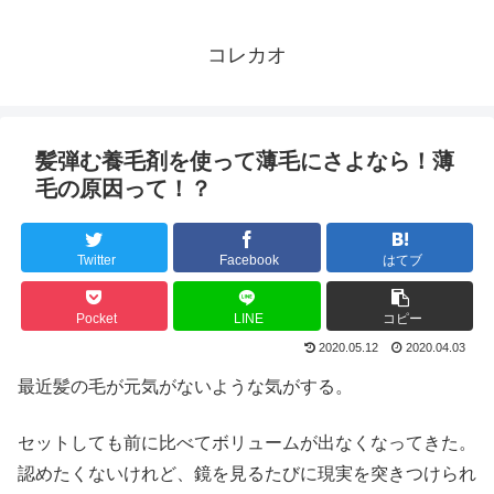
コレカオ
髪弾む養毛剤を使って薄毛にさよなら！薄
毛の原因って！？
Twitter
Facebook
はてブ
Pocket
LINE
コピー
2020.05.12
2020.04.03
最近髪の毛が元気がないような気がする。
セットしても前に比べてボリュームが出なくなってきた。
認めたくないけれど、鏡を見るたびに現実を突きつけられ