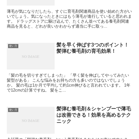
薄毛が気になりだしたら、すぐに育毛剤関連商品を使い始めた方がい
いでしょう。気になったときにはもう薄毛が進行していると思われま
す。 ドラッグストアに駆け込んで、たくさん並べてある養毛剤関連
商品を見ると、どれが良いかわからず適当に手に取っ...
髪を早く伸ばす3つのポイント！
使い方
髪弾む養毛剤の育毛効果！
「髪の毛を切りすぎてしまった」 「早く髪を伸ばしてやってみたい
髪型がある」 こんな悩みをお持ちの方も多いのではないでしょう
か。 髪の毛は1か月で平均して約1cm伸びると言われています。 1年
で12cmの計算ですね。 髪をこ...
髪弾む養毛剤＆シャンプーで薄毛
使い方
は改善できる！効果を高めるテク
ニック