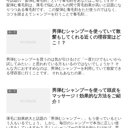
今話題の「髪弾む養毛剤」という養毛剤をあなたはご存じですか？
髪弾む養毛剤は、薄毛で悩む人たちの間で育毛効果が高いと話題にな
りつつある養毛剤です。 この髪弾む養毛剤をただ使うのではなく、
コツを踏まえてシャンプーを行うことで養毛剤...
男弾むシャンプーを使っていて散
使い方
髪もしてくれる近くの理容室はど
こ！？
男弾むシャンプーを買うのは気が引けるけど「一度だけでもいいから
試してみたい」と思われている方もいるのではないでしょうか？ そ
んな方におすすめなのは、男弾むシャンプーを利用していて散髪でき
る理容室に行くことです。 それもあなたの家...
男弾むシャンプーを使って頭皮を
使い方
マッサージ！効果的な方法をご紹
介！
薄毛に効果絶大と話題の「男弾むシャンプー」。もう使っているとい
う人もいるでしょう。 しかし、毎日のシャンプーで本当に正しい使
い方をしていますか？ 正しいシャンプーの方法を知らなければ、育