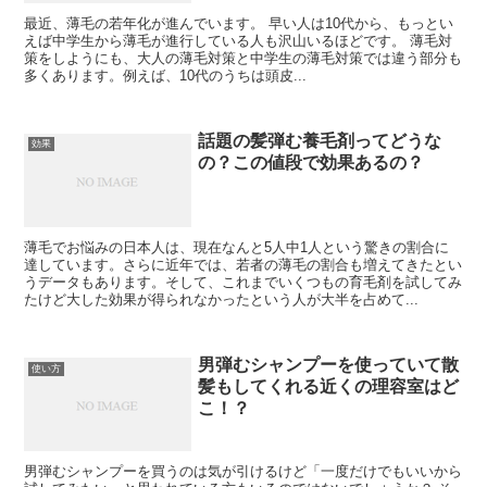
最近、薄毛の若年化が進んでいます。 早い人は10代から、もっとい
えば中学生から薄毛が進行している人も沢山いるほどです。 薄毛対
策をしようにも、大人の薄毛対策と中学生の薄毛対策では違う部分も
多くあります。例えば、10代のうちは頭皮...
話題の髪弾む養毛剤ってどうな
効果
の？この値段で効果あるの？
薄毛でお悩みの日本人は、現在なんと5人中1人という驚きの割合に
達しています。さらに近年では、若者の薄毛の割合も増えてきたとい
うデータもあります。そして、これまでいくつもの育毛剤を試してみ
たけど大した効果が得られなかったという人が大半を占めて...
男弾むシャンプーを使っていて散
使い方
髪もしてくれる近くの理容室はど
こ！？
男弾むシャンプーを買うのは気が引けるけど「一度だけでもいいから