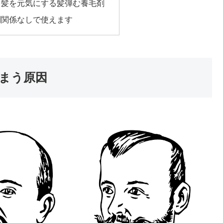
し髪を元気にする髪弾む養毛剤
別関係なしで使えます
まう原因