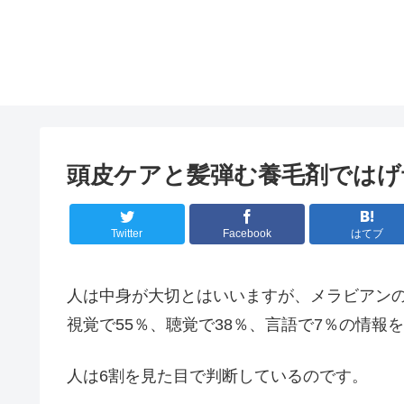
頭皮ケアと髪弾む養毛剤ではげ
Twitter
Facebook
はてブ
人は中身が大切とはいいますが、メラビアン
視覚で55％、聴覚で38％、言語で7％の情報
人は6割を見た目で判断しているのです。