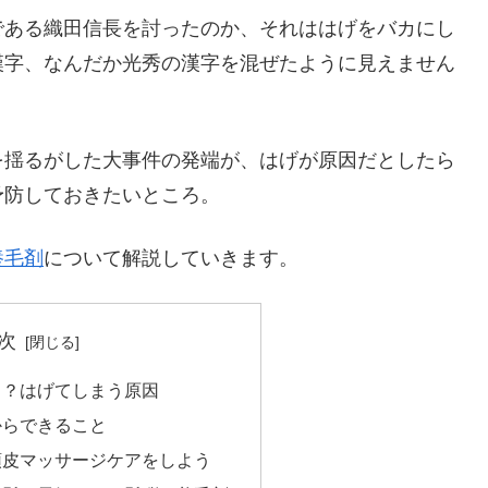
である織田信長を討ったのか、それははげをバカにし
漢字、なんだか光秀の漢字を混ぜたように見えません
を揺るがした大事件の発端が、はげが原因だとしたら
予防しておきたいところ。
養毛剤
について解説していきます。
次
る？はげてしまう原因
からできること
頭皮マッサージケアをしよう