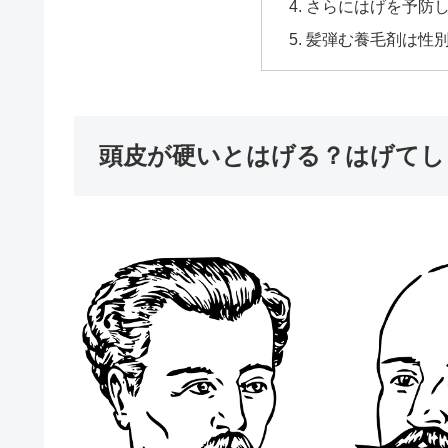
さらにはげを予防
髪弾む養毛剤は性
頭皮が硬いとはげる？はげてし