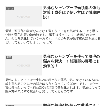
男弾むシャンプーで頭頂部の薄毛
使い方
対策！成分は？使い方は？徹底解
説！
最近、頭頂部の髪がなんとなく薄くなってきた気がする... そう思っ
た時が薄毛対策の始め時です。 薄毛は放っていても改善されませ
ん。むしろ悪化していく一方です。早めの対策が数年後の髪を決める
といってもいいでしょう。 そして、...
男弾むシャンプーを使って薄毛の
効果
悩みを解決！！前頭部の薄毛にも
効果的！
男性の方にとっては一生悩みの種となる薄毛...気にかけているものの
歳を重ねるごとにその悩みは大きくなっていくばかりです。 また一
言に薄毛といっても前頭部や頭頂部で分類化されます。場所によって
悩み方や気にする度合いが変わってくるものです...
髪弾む養毛剤を使って薄毛にさよ