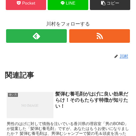
Pocket
LINE
コピー
川村をフォローする
川村
関連記事
髪弾む養毛剤がはげに良い効果だ
使い方
らけ！そのもたらす特徴が知りた
い！
男性のはげに対して情熱を注いでいる香川県の理容室「男のBOND」
が提案した「髪弾む養毛剤」ですが、あなたはもうお使いになりまし
たか？ 髪弾む養毛剤は、男弾むシャンプーで髪の毛＆頭皮を洗った