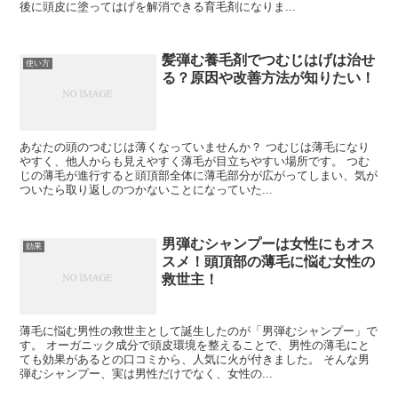
後に頭皮に塗ってはげを解消できる育毛剤になりま...
髪弾む養毛剤でつむじはげは治せ
使い方
る？原因や改善方法が知りたい！
あなたの頭のつむじは薄くなっていませんか？ つむじは薄毛になり
やすく、他人からも見えやすく薄毛が目立ちやすい場所です。 つむ
じの薄毛が進行すると頭頂部全体に薄毛部分が広がってしまい、気が
ついたら取り返しのつかないことになっていた...
男弾むシャンプーは女性にもオス
効果
スメ！頭頂部の薄毛に悩む女性の
救世主！
薄毛に悩む男性の救世主として誕生したのが「男弾むシャンプー」で
す。 オーガニック成分で頭皮環境を整えることで、男性の薄毛にと
ても効果があるとの口コミから、人気に火が付きました。 そんな男
弾むシャンプー、実は男性だけでなく、女性の...